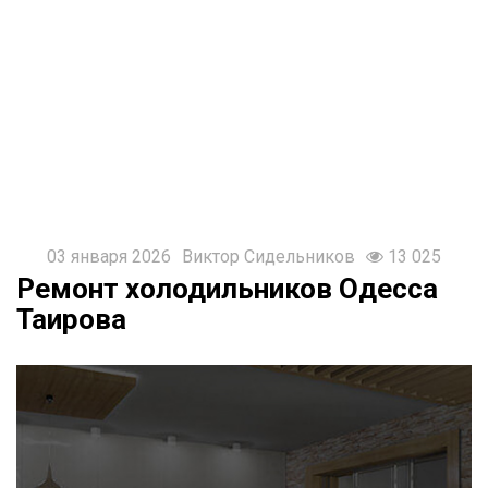
925-
87-
91
T
@Remontol
03 января 2026
Виктор Сидельников
13 025
Ремонт холодильников Одесса
Таирова